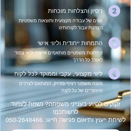
ניסיון והצלחות מוכחות
שנים של עבודה מקצועית ותוצאות משפטיות
מצוינות עבור לקוחותינו
התמחות ייחודית וליווי אישי
פתרונות משפטיים מותאמים אישית וליווי צמוד
לאורך כל הדרך
ליווי מקצועי, עקבי וממוקד לכל לקוח
מענה משפטי רציף ומדויק, המותאם לצרכים
הייחודיים של כל לקוח
זקוקים לסיוע בענייני משפחה? נשמח לעמוד
לרשותכם!
לשיחת ייעוץ ותיאום פגישה חייגו:
050-2648466