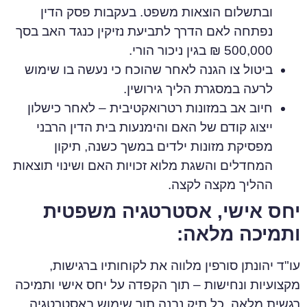
ובתשלום הוצאות משפט. ב
עקבות פסק הדין
נפתחה לאם הדרך לתביעת נזיקין כנגד האב בסך
500,000 ₪ בגין ניכור הורי.
ביטול צו הגנה
לאחר שהוכח כי נעשה בו שימוש
לרעה במסגרת הליך גירושין.
חיוב אב במזונות רטרואקטיבית –
לאחר כישלון
ייצוג קודם של האם והימנעות בית הדין הרבני
מפסיקת מזונות ילדים במשך כשנה, תיקון
המחדלים והשגת מלוא זכויות האם ושינוי תוצאות
ההליך מקצה לקצה.
יחס אישי, אסטרטגיה משפטית
ותמיכה מלאה:
עו"ד יהונתן סורפין מלווה את לקוחותיו ברגישות,
מקצועיות ונחישות – תוך הקפדה על יחס אישי ותמיכה
רגשית מלאה. כל תיק נבנה תוך שימוש באסטרטגיה