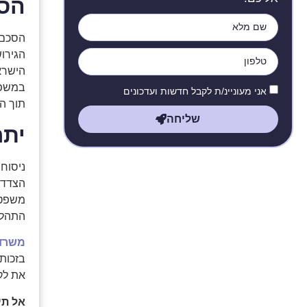
הסכ
הסכם ש
הגירו
הישראל
במשפח
אני מעוניינ/ת לקבל חדשות ועדכונים
תוך ה
שליחה
יתר
ניסוח 
הצדדי
משפטי
התהלי
משרד 
בזכות 
את לק
אל תי