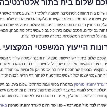
ם שלום בית בתור אלטרנטיבה ל
לום בית מהווה אלטרנטיבה חשובה להליכי גירושין, במיוחד כאשר קיי
שין, שמטבעו מתמקד בפירוק הקשר ובחלוקת הרכוש, הסכם שלום בית 
י, בתי הדין הרבניים נוטים לעודד ניסיונות לשלום בית לפני שהם מא
ות עם ילדים. הסכם שלום בית יכול גם לשמש כתקופת מבחן, המאפשר
גנה על זכויותיהם המשפטיות במקרה שהניסיון לא יצלח.
ונות הייעוץ המשפטי המקצועי 
הסכם שלום בית דורש רגישות, מקצועיות והבנה עמוקה של דיני המשפח
ם, בזיהוי הסוגיות המרכזיות שהובילו למשבר, ובבניית מסגרת משפטי
 מקצועי מבטיח שההסכם יהיה בר-אכיפה ויגן על זכויות שני הצדדים,
ך המשפטי עצמו יכול לשמש כהזדמנות לפתוח דף חדש ולבנות יסודות
עו"ד יהונתן סורפין
מתמחה בליווי זוגות בתהליכי שלום בית, עם ג
יכולתו לסייע לזוגות במשבר למצוא פתרונות יצירתיים ומותאמים אישי
וחותיו בכל שלבי התהליך, מניסוח ההסכם ועד לאישורו בערכאות המ
שארו לבד מול המערכת – פנו עוד היום לעו"ד יהונתן סורפין
באת