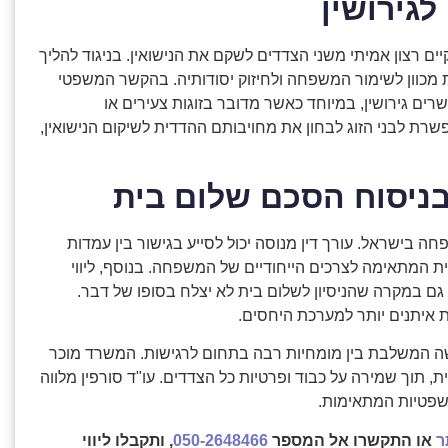
גירושין
ם רצון אמיתי משני הצדדים לשקם את הנישואין. בניגוד להליך
מכוון לשימור המשפחה ולחיזוק יסודותיה. בהקשר המשפטי
שרים גירושין, במיוחד כאשר מדובר בזוגות צעירים או
ת לבני הזוג לבחון את מחויבותם ההדדית לשיקום הנישואין,
בניסוח הסכם שלום בית
ה בישראל. עורך דין מנוסה יכול לסייע בגישור בין עמדות
ת המתאימה לצרכים הייחודיים של המשפחה. בנוסף, ליווי
 גם במקרה שהניסיון לשלום בית לא יצלח בסופו של דבר.
 איתנים יותר למערכת היחסים.
ישה המשלבת בין מומחיות רבה בתחום לרגישות. המשרד מוכר
ת, תוך שמירה על כבוד ופרטיות כל הצדדים. עו"ד סורפין מלווה
שפטיות המתאימות.
ר
או התקשרו אל המספר
050-2648466
, ותקבלו ליווי